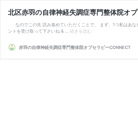
北区赤羽の自律神経失調症専門整体院オプセ
なのでこの先 読み進めていただくことで、 まず、1つ私はあな
北
ントを受け取って下さいね & …
続きを読む
区
赤
赤羽の自律神経失調症専門整体院オプセラピーCONNECT
羽
の
自
律
神
経
失
調
症
専
門
整
体
院