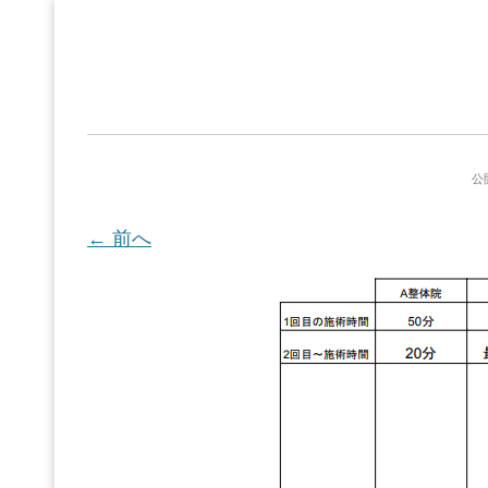
公
← 前へ