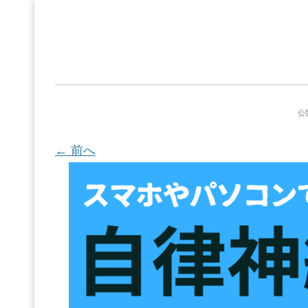
公
← 前へ