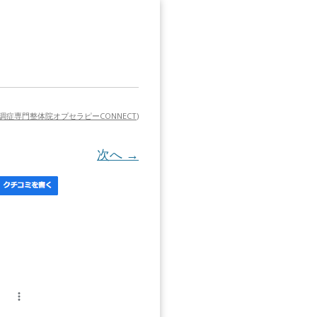
症専門整体院オプセラピーCONNECT
)
次へ →