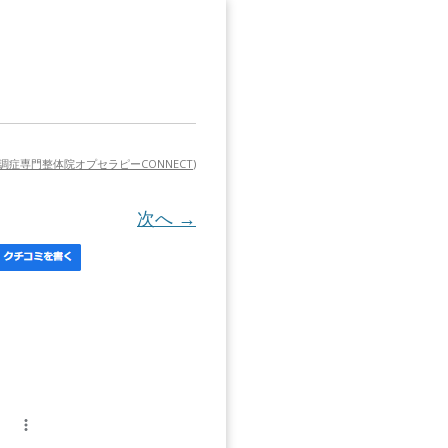
症専門整体院オプセラピーCONNECT
)
次へ →